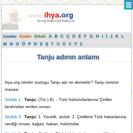
Isimler
Kadin
Erkek
A
B
C
Ç
D
E
F
G
H
I
İ
J
K
L
M
N
O
Ö
P
R
S
Ş
T
U
Ü
V
Y
Z
Tanju adının anlamı
ihya.org isimler sozlugu Tanju adı ne demektir? Tanju isminin
manası
Sözlük 1::
Tanju:
(Tür.) Er. - Türk hükümdarlarına Çinliler
tarafından verilen unvan.
Sözlük 3::
Tanju:
1. Yücelik, ululuk. 2. Çinlilerin Türk hakanlarına
verdiği ünvan, kağan, hakan, hükümdar.