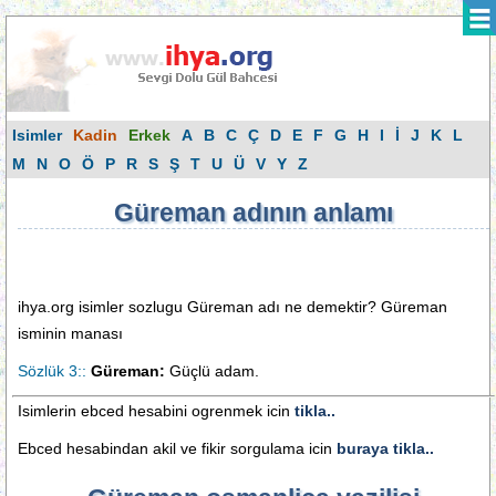
Isimler
Kadin
Erkek
A
B
C
Ç
D
E
F
G
H
I
İ
J
K
L
M
N
O
Ö
P
R
S
Ş
T
U
Ü
V
Y
Z
Güreman adının anlamı
ihya.org isimler sozlugu Güreman adı ne demektir? Güreman
isminin manası
Sözlük 3::
Güreman:
Güçlü adam.
Isimlerin ebced hesabini ogrenmek icin
tikla..
Ebced hesabindan akil ve fikir sorgulama icin
buraya tikla..