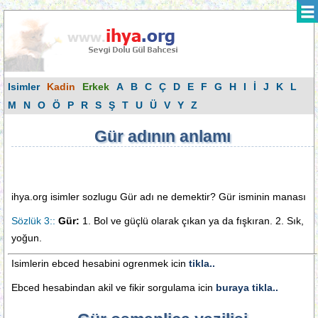
Isimler
Kadin
Erkek
A
B
C
Ç
D
E
F
G
H
I
İ
J
K
L
M
N
O
Ö
P
R
S
Ş
T
U
Ü
V
Y
Z
Gür adının anlamı
ihya.org isimler sozlugu Gür adı ne demektir? Gür isminin manası
Sözlük 3::
Gür:
1. Bol ve güçlü olarak çıkan ya da fışkıran. 2. Sık,
yoğun.
Isimlerin ebced hesabini ogrenmek icin
tikla..
Ebced hesabindan akil ve fikir sorgulama icin
buraya tikla..