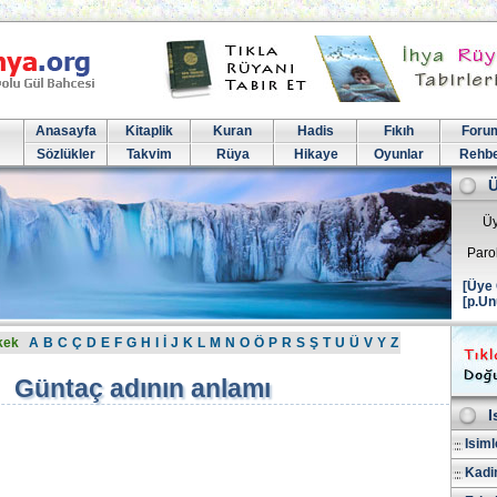
Anasayfa
Kitaplik
Kuran
Hadis
Fıkıh
Foru
Sözlükler
Takvim
Rüya
Hikaye
Oyunlar
Rehb
Üy
Paro
[Üye 
[p.Un
kek
A
B
C
Ç
D
E
F
G
H
I
İ
J
K
L
M
N
O
Ö
P
R
S
Ş
T
U
Ü
V
Y
Z
Güntaç adının anlamı
I
Isiml
Kadin