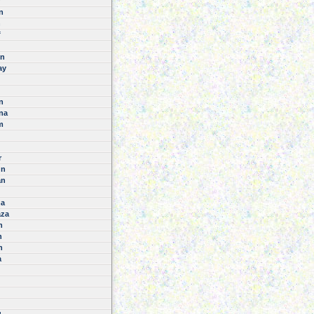
n
n
f
n
ay
n
na
m
r
ün
an
na
aza
n
n
n
a