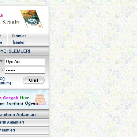
m
Terimler
er
İsimler
ÜYE İŞLEMLERİ
e:
la:
Ol]
uttum]
simlerin Anlamlari
erin Anlamlari
 Isimleri