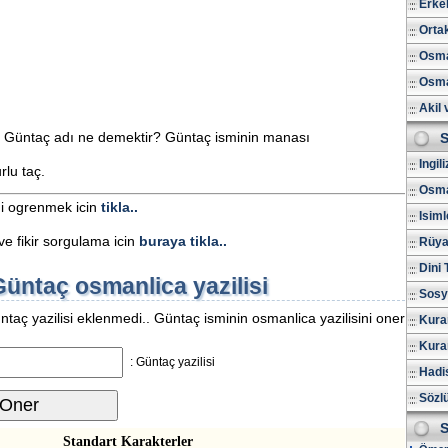
Erkek
Ortak
Osman
Osma
Akil 
gu Güntaç adı ne demektir? Güntaç isminin manası
S
Ingil
lu taç.
Osma
ni ogrenmek icin
tikla..
Isiml
e fikir sorgulama icin
buraya tikla..
Rüya 
Dini 
üntaç osmanlica yazilisi
Sosy
aç yazilisi eklenmedi.. Güntaç isminin osmanlica yazilisini oner
Kura
Kuran
Güntaç yazilisi :
Hadis
Sözl
S
Standart Karakterler