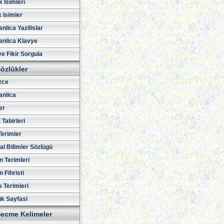
 Isimleri
 Isimler
lica Yazilislar
nlica Klavye
ve Fikir Sorgula
özlükler
izce
nlica
er
Tabirleri
Terimler
al Bilimler Sözlügü
n Terimleri
 Fihristi
 Terimleri
ük Sayfasi
ecme Kelimeler