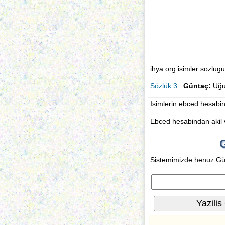
ihya.org isimler sozlu
Sözlük 3::
Güntaç:
Uğur
Isimlerin ebced hesabi
Ebced hesabindan akil v
G
Sistemimizde henuz Günt