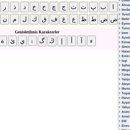
Ömer
Ahse
Imrâ
Yusu
Bekir
Eyme
Tunc
Genisletilmis Karakterler
Irem
Aysel
Kena
Simir
Hate
Emin
Izgi
Safte
Mirg
Türk
Tanju
Aley
Murt
Toga
Haru
Ayşe
Yahy
Asim
Arsel
Elif
Enes