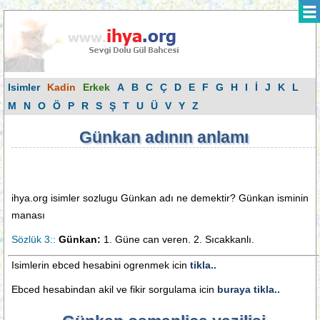
Isimler
Kadin
Erkek
A
B
C
Ç
D
E
F
G
H
I
İ
J
K
L
M
N
O
Ö
P
R
S
Ş
T
U
Ü
V
Y
Z
Günkan adının anlamı
ihya.org isimler sozlugu Günkan adı ne demektir? Günkan isminin
manası
Sözlük 3::
Günkan:
1. Güne can veren. 2. Sıcakkanlı.
Isimlerin ebced hesabini ogrenmek icin
tikla..
Ebced hesabindan akil ve fikir sorgulama icin
buraya tikla..