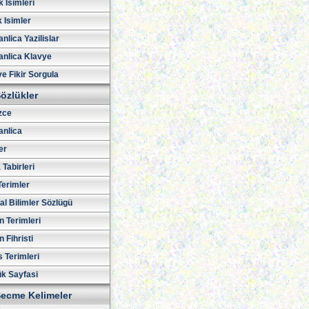
 Isimleri
 Isimler
lica Yazilislar
nlica Klavye
ve Fikir Sorgula
özlükler
izce
nlica
er
Tabirleri
Terimler
al Bilimler Sözlügü
n Terimleri
 Fihristi
 Terimleri
ük Sayfasi
ecme Kelimeler