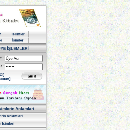
m
Terimler
er
İsimler
ÜYE İŞLEMLERİ
e:
la:
Ol]
uttum]
simlerin Anlamlari
erin Anlamlari
 Isimleri