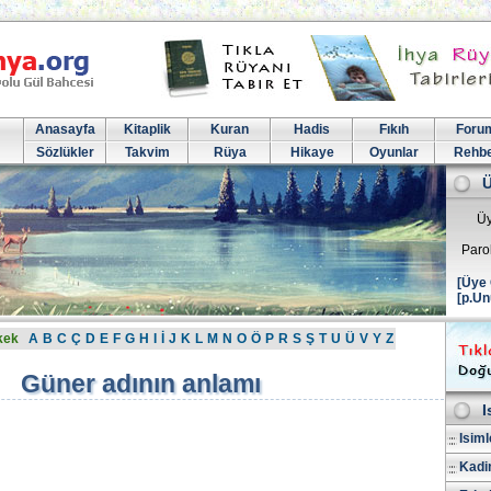
Anasayfa
Kitaplik
Kuran
Hadis
Fıkıh
Foru
Sözlükler
Takvim
Rüya
Hikaye
Oyunlar
Rehb
Üy
Paro
[Üye 
[p.Un
kek
A
B
C
Ç
D
E
F
G
H
I
İ
J
K
L
M
N
O
Ö
P
R
S
Ş
T
U
Ü
V
Y
Z
Güner adının anlamı
I
Isiml
Kadin