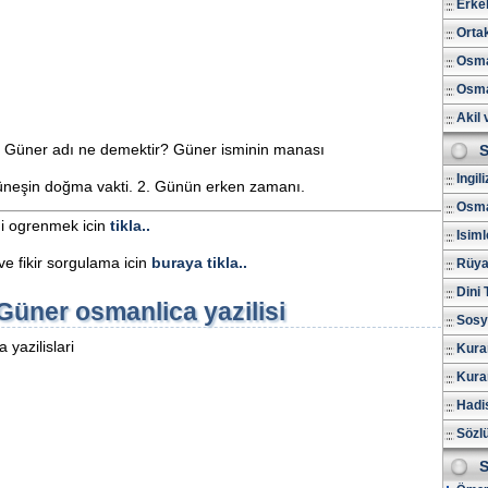
Erkek
Ortak
Osman
Osma
Akil 
gu Güner adı ne demektir? Güner isminin manası
S
Ingil
neşin doğma vakti. 2. Günün erken zamanı.
Osma
ni ogrenmek icin
tikla..
Isiml
e fikir sorgulama icin
buraya tikla..
Rüya 
Dini 
Güner osmanlica yazilisi
Sosy
yazilislari
Kura
Kuran
Hadis
Sözl
S