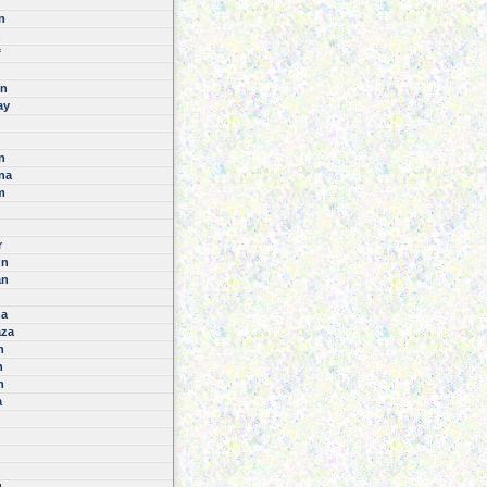
n
n
f
n
ay
n
na
m
r
ün
an
na
aza
n
n
n
a