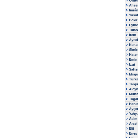
Ömer
Ahse
Imrâ
Yusu
Bekir
Eyme
Tunc
Irem
Aysel
Kena
Simir
Hate
Emin
Izgi
Safte
Mirg
Türk
Tanju
Aley
Murt
Toga
Haru
Ayşe
Yahy
Asim
Arsel
Elif
Enes