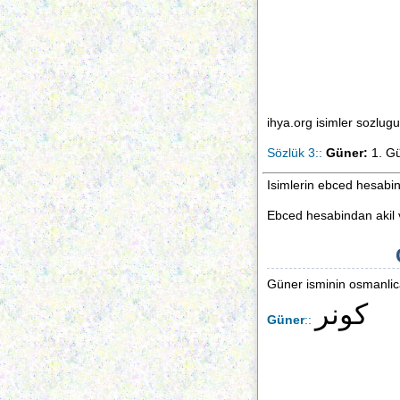
ihya.org isimler sozlu
Sözlük 3::
Güner:
1. Gü
Isimlerin ebced hesabi
Ebced hesabindan akil v
Güner isminin osmanlica 
كونر
Güner
::