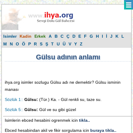
Isimler
Kadin
Erkek
A
B
C
Ç
D
E
F
G
H
I
İ
J
K
L
M
N
O
Ö
P
R
S
Ş
T
U
Ü
V
Y
Z
Gülsu adının anlamı
ihya.org isimler sozlugu Gülsu adı ne demektir? Gülsu isminin
manası
Sözlük 1::
Gülsu:
(Tür.) Ka. - Gül renkli su, taze su.
Sözlük 5::
Gülsu:
Gül ve su gibi güzel
Isimlerin ebced hesabini ogrenmek icin
tikla..
Ebced hesabindan akil ve fikir sorgulama icin
buraya tikla..