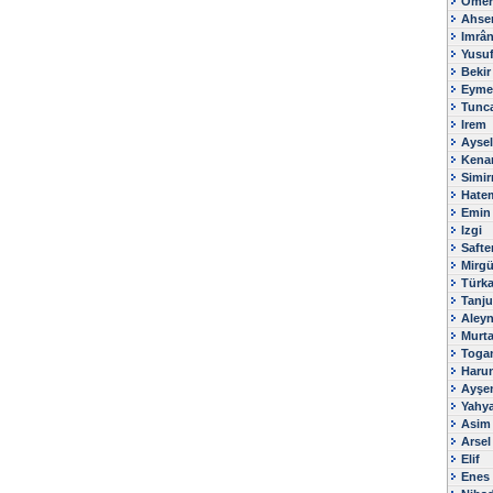
Ömer
Ahse
Imrâ
Yusu
Bekir
Eyme
Tunc
Irem
Aysel
Kena
Simir
Hate
Emin
Izgi
Safte
Mirg
Türk
Tanju
Aley
Murt
Toga
Haru
Ayşe
Yahy
Asim
Arsel
Elif
Enes