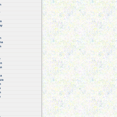
n
n
f
n
ay
n
na
m
r
ün
an
na
aza
n
n
n
a