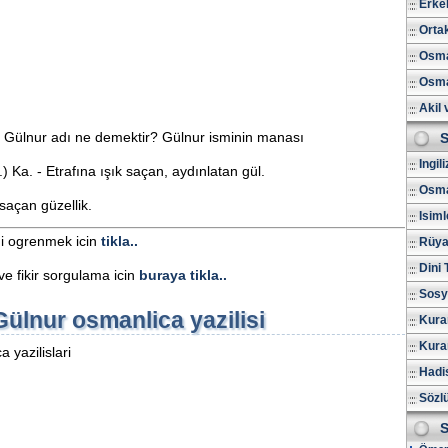
Erkek
Ortak
Osman
Osma
Akil 
u Gülnur adı ne demektir? Gülnur isminin manası
S
Ingil
) Ka. - Etrafına ışık saçan, aydınlatan gül.
Osma
saçan güzellik.
Isiml
ni ogrenmek icin
tikla..
Rüya 
Dini 
e fikir sorgulama icin
buraya tikla..
Sosy
Gülnur osmanlica yazilisi
Kura
Kuran
 yazilislari
Hadis
Sözl
S