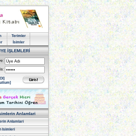
m
Terimler
er
İsimler
ÜYE İŞLEMLERİ
e:
la:
Ol]
uttum]
simlerin Anlamlari
erin Anlamlari
 Isimleri