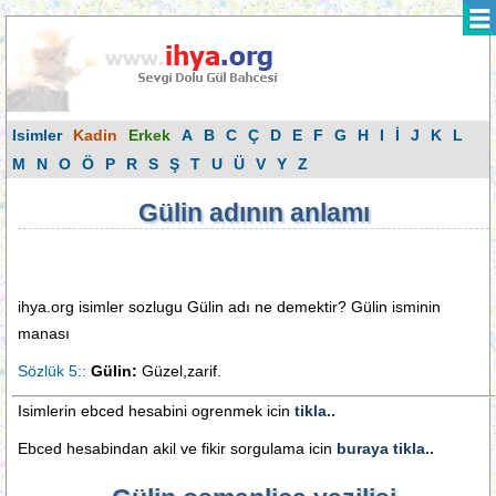
Isimler
Kadin
Erkek
A
B
C
Ç
D
E
F
G
H
I
İ
J
K
L
M
N
O
Ö
P
R
S
Ş
T
U
Ü
V
Y
Z
Gülin adının anlamı
ihya.org isimler sozlugu Gülin adı ne demektir? Gülin isminin
manası
Sözlük 5::
Gülin:
Güzel,zarif.
Isimlerin ebced hesabini ogrenmek icin
tikla..
Ebced hesabindan akil ve fikir sorgulama icin
buraya tikla..