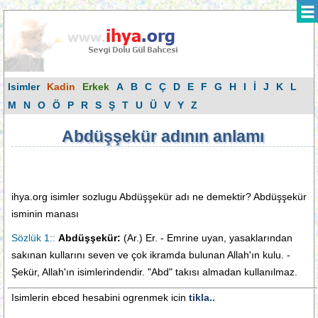
Isimler
Kadin
Erkek
A
B
C
Ç
D
E
F
G
H
I
İ
J
K
L
M
N
O
Ö
P
R
S
Ş
T
U
Ü
V
Y
Z
Abdüşşekür adının anlamı
ihya.org isimler sozlugu Abdüşşekür adı ne demektir? Abdüşşekür
isminin manası
Sözlük 1::
Abdüşşekür:
(Ar.) Er. - Emrine uyan, yasaklarından
sakınan kullarını seven ve çok ikramda bulunan Al­lah'ın kulu. -
Şekür, Allah'ın isimle­rindendir. "Abd" takısı almadan kullanılmaz.
Isimlerin ebced hesabini ogrenmek icin
tikla..